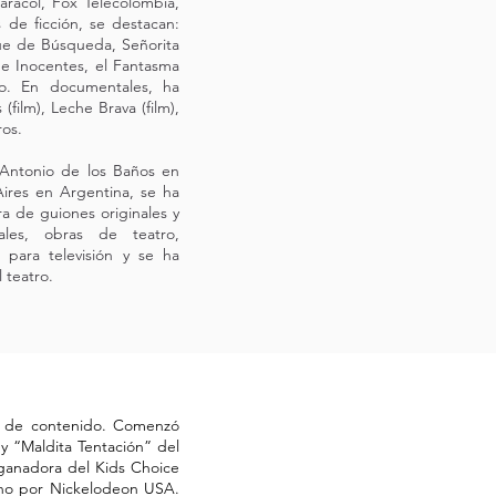
aracol, Fox Telecolombia,
 de ficción, se destacan:
oque de Búsqueda, Señorita
de Inocentes, el Fantasma
ro. En documentales, ha
film), Leche Brava (film),
ros.
 Antonio de los Baños en
ires en Argentina, se ha
 de guiones originales y
ales, obras de teatro,
 para televisión y se ha
 teatro.
ón de contenido. Comenzó
 y “Maldita Tentación” del
 ganadora del Kids Choice
ano por Nickelodeon USA.