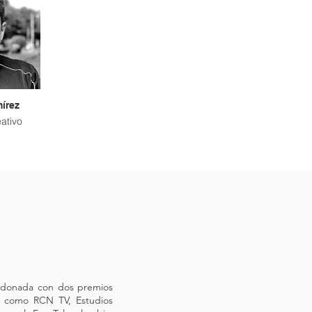
írez
ativo
ardonada con dos premios
as como RCN TV, Estudios