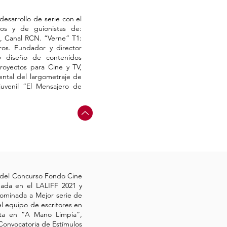
desarrollo de serie con el
vos y de guionistas de:
 Canal RCN. “Verne” T1:
ros. Fundador y director
y diseño de contenidos
proyectos para Cine y TV,
mental del largometraje de
juvenil “El Mensajero de
n del Concurso Fondo Cine
ada en el LALIFF 2021 y
 nominada a Mejor serie de
el equipo de escritores en
ista en “A Mano Limpia”,
Convocatoria de Estímulos