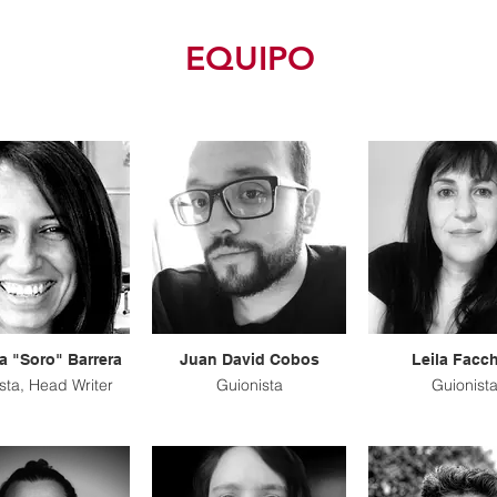
EQUIPO
a "Soro" Barrera
Juan David Cobos
Leila Facch
sta, Head Writer
Guionista
Guionist