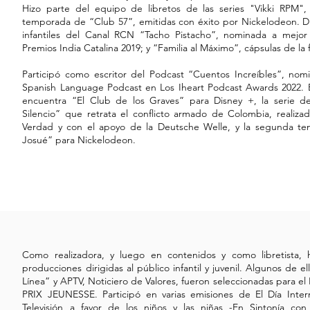
Hizo parte del equipo de libretos de las series "Vikki RPM"
temporada de “Club 57”, emitidas con éxito por Nickelodeon. Dis
infantiles del Canal RCN “Tacho Pistacho”, nominada a mejor 
Premios India Catalina 2019; y “Familia al Máximo”, cápsulas de la fr
Participó como escritor del Podcast “Cuentos Increíbles”, nom
Spanish Language Podcast en Los Iheart Podcast Awards 2022. E
encuentra “El Club de los Graves” para Disney +, la serie d
Silencio” que retrata el conflicto armado de Colombia, realiza
Verdad y con el apoyo de la Deutsche Welle, y la segunda te
Josué” para Nickelodeon.
Como realizadora, y luego en contenidos y como libretista, 
producciones dirigidas al público infantil y juvenil. Algunos de e
Línea” y APTV, Noticiero de Valores, fueron seleccionadas para 
PRIX JEUNESSE. Participó en varias emisiones de El Día Intern
Televisión a favor de los niños y las niñas -En Sintonía co