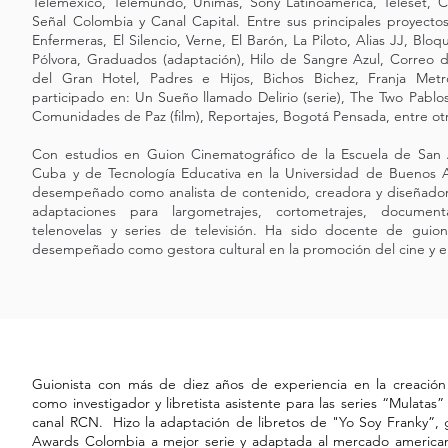
Teleméxico, Telemundo, Unimás, Sony Latinoamérica, Teleset, C
Señal Colombia y Canal Capital. Entre sus principales proyectos
Enfermeras, El Silencio, Verne, El Barón, La Piloto, Alias JJ, Bl
Pólvora, Graduados (adaptación), Hilo de Sangre Azul, Correo 
del Gran Hotel, Padres e Hijos, Bichos Bichez, Franja Met
participado en: Un Sueño llamado Delirio (serie), The Two Pablos (
Comunidades de Paz (film), Reportajes, Bogotá Pensada, entre ot
Con estudios en Guion Cinematográfico de la Escuela de San
Cuba y de Tecnología Educativa en la Universidad de Buenos A
desempeñado como analista de contenido, creadora y diseñadora
adaptaciones para largometrajes, cortometrajes, document
telenovelas y series de televisión. Ha sido docente de guion
desempeñado como gestora cultural en la promoción del cine y el
Guionista con más de diez años de experiencia en la creaci
como investigador y libretista asistente para las series “Mulatas”
canal RCN. Hizo la adaptación de libretos de "Yo Soy Franky”,
Awards Colombia a mejor serie y adaptada al mercado americ