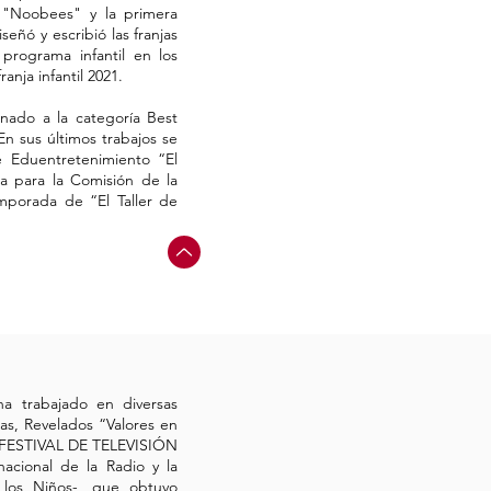
, "Noobees" y la primera
eñó y escribió las franjas
programa infantil en los
anja infantil 2021.
inado a la categoría Best
n sus últimos trabajos se
e Eduentretenimiento “El
da para la Comisión de la
mporada de “El Taller de
ha trabajado en diversas
llas, Revelados “Valores en
el FESTIVAL DE TELEVISIÓN
acional de la Radio y la
n los Niños-, que obtuvo