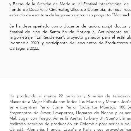
y Becas de la Alcaldía de Medellín, el Festival Internacional 
Fondo de Desarrollo Cinematográfico de Colombia, del cual res
estímulo de escritura de largometraje, con su proyecto “Muchach
Se ha desempeñado como docente de guion, script doctor y 
Festival de cine de Santa Fe de Antioquia. Actualmente se 
largometraje “La Residencia”, proyecto ganador para el estímul
Ibermedia 2020, y participante del encuentro de Productores e
Cartagena 2022.
Ha producido al menos 22 películas y 6 series de televisió
Macondo a Mejor Película con Todos Tus Muertos y Matar a Jesús.
se encuentran Perro Come Perro, Todos tus Muertos, 180 Se
Fragmentos de Amor, Lavaperros, Llegaron de Noche y las seri
Mal, Jugar con Fuego, Así es la Vuelta, Turbia y Un Sueño Llamad
realizado servicios de producción en Colombia para series y pel
Canadá, Alemania, Francia, España e Italia y sus proyectos 