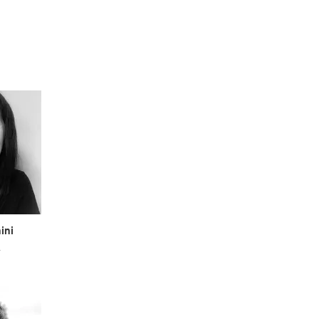
ini
a