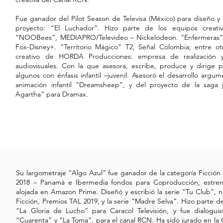
Fue ganador del Pilot Season de Televisa (México) para diseño y 
proyecto: “El Luchador”. Hizo parte de los equipos creati
“NOOBees”, MEDIAPRO/Televideo – Nickelodeon. “Enfermeras”,
Fox-Disney+. “Territorio Mágico” T2, Señal Colombia; entre ot
creativo de HORDA Producciones: empresa de realización 
audiovisuales. Con la que asesora, escribe, produce y dirige 
algunos con énfasis infantil –juvenil. Asesoró el desarrollo argu
animación infantil “Dreamsheep”, y del proyecto de la saga 
Agartha” para Dramax.
Su largometraje “Algo Azul” fue ganador de la categoría Ficció
2018 – Panamá e Ibermedia fondos para Coproducción, estren
alojada en Amazon Prime. Diseñó y escribió la serie “Tu Club”,
Ficción, Premios TAL 2019, y la serie “Madre Selva”. Hizo parte d
“La Gloria de Lucho” para Caracol Televisión, y fue dialogu
“Cuarenta” y “La Toma”, para el canal RCN. Ha sido jurado en la 