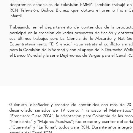
dospremios especiales de televisión EMMY. También trabajó en la
RCN Televisión, Bichoz Bichez, que obtuvo el premio India C
infantil.
Trabajando en el departamento de contenidos de la produ
participó en la creación de varios proyectos de ficción y entrete
sus últimos trabajos son: La Ciencia de lo Absurdo y Nat Ge
Eduentretenimiento “El Silencio” -que retrata el conflicto arma
para la Comisión de la Verdad y con el apoyo de la Deutsche Well
el Banco Mundial y la serie Dejémonos de Vargas para el Canal R
Guionista, diseñador y creador de contenidos con más de 20
desarrollado seriados de TV como: “Francisco el Matemático”
“Francisco: Clase 2004”; la adaptación para Colombia de las reco
“Floricienta” y “Mujeres Asesinas”; fue creador y escritor del se
,“Cuarenta” y “La Toma”; todos para RCN. Durante años integró 
creativa del Canal RCN.